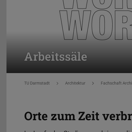
Arbeitssäle
Sie befinden sich hier:
TU Darmstadt
Architektur
Fachschaft Archi
Orte zum Zeit verb