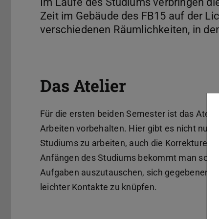
Im Laufe des Studiums verbringen die
Zeit im Gebäude des FB15 auf der Lich
verschiedenen Räumlichkeiten, in de
Das Atelier
Für die ersten beiden Semester ist das Atel
Arbeiten vorbehalten. Hier gibt es nicht nur
Studiums zu arbeiten, auch die Korrekturen f
Anfängen des Studiums bekommt man so die 
Aufgaben auszutauschen, sich gegebenenfalls
leichter Kontakte zu knüpfen.