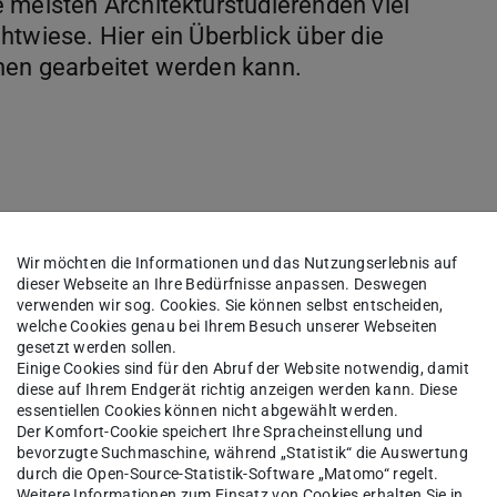
 meisten Architekturstudierenden viel
twiese. Hier ein Überblick über die
nen gearbeitet werden kann.
ier im 2. Obergeschoss den Erstsemestern zum
Wir möchten die Informationen und das Nutzungserlebnis auf
dieser Webseite an Ihre Bedürfnisse anpassen. Deswegen
 die Möglichkeit an dem ersten Entwurf des
verwenden wir sog. Cookies. Sie können selbst entscheiden,
inden wöchentlich im Atelier statt. Gerade in den
welche Cookies genau bei Ihrem Besuch unserer Webseiten
gesetzt werden sollen.
Option sich mit anderen über Projekte und
Einige Cookies sind für den Abruf der Website notwendig, damit
 Hilfestellung zu geben und natürlich auch
diese auf Ihrem Endgerät richtig anzeigen werden kann. Diese
essentiellen Cookies können nicht abgewählt werden.
Der Komfort-Cookie speichert Ihre Spracheinstellung und
bevorzugte Suchmaschine, während „Statistik“ die Auswertung
durch die Open-Source-Statistik-Software „Matomo“ regelt.
Weitere Informationen zum Einsatz von Cookies erhalten Sie in