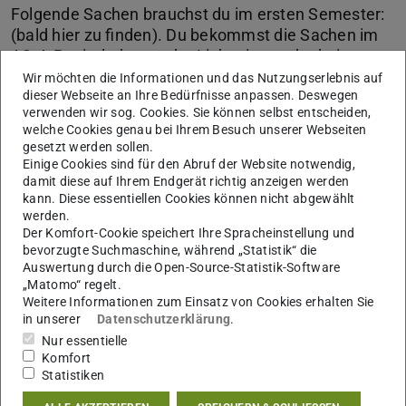
Folgende Sachen brauchst du im ersten Semester:
(bald hier zu finden). Du bekommst die Sachen im
AStA-Papierladen an der Lichtwiese oder beim
Format.
Wir möchten die Informationen und das Nutzungserlebnis auf
dieser Webseite an Ihre Bedürfnisse anpassen. Deswegen
verwenden wir sog. Cookies. Sie können selbst entscheiden,
Kreppband, wie man es sonst beim Streichen benutzt
welche Cookies genau bei Ihrem Besuch unserer Webseiten
Schneidematte
gesetzt werden sollen.
Einige Cookies sind für den Abruf der Website notwendig,
Cutter
damit diese auf Ihrem Endgerät richtig anzeigen werden
Ponal Holzleim
kann. Diese essentiellen Cookies können nicht abgewählt
Schneidelineal
werden.
Der Komfort-Cookie speichert Ihre Spracheinstellung und
Geodreieck
bevorzugte Suchmaschine, während „Statistik“ die
Skizzenpapier
Auswertung durch die Open-Source-Statistik-Software
„Matomo“ regelt.
Doppelseitiges Klebeband
Weitere Informationen zum Einsatz von Cookies erhalten Sie
Bleistifte
in unserer
Datenschutzerklärung
.
2H
Nur essentielle
HB
Komfort
Statistiken
2B
Fineliner und Buntstifte