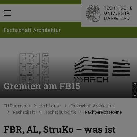
Menü öffnen
Fachschaft Architektur
Gremien am FB15
Bild: KH
Sie befinden sich hier:
TU Darmstadt
Architektur
Fachschaft Architektur
Fachschaft
Hochschulpolitik
Fachbereichsebene
FBR, AL, StruKo – was ist