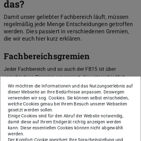
das?
Damit unser geliebter Fachbereich läuft, müssen
regelmäßig jede Menge Entscheidungen getroffen
werden. Dies passiert in verschiedenen Gremien,
die wir euch hier kurz erklären.
Fachbereichsgremien
Jeder Fachbereich und so auch der FB15 ist über
verschiedene Gremien organisiert, die unterschiedlich
besetzt sind. Gemeinsam haben sie alle die Vorgabe, dass
Wir möchten die Informationen und das Nutzungserlebnis auf
dieser Webseite an Ihre Bedürfnisse anpassen. Deswegen
alle Statusgruppen zur Entscheidungsfindung vertreten
verwenden wir sog. Cookies. Sie können selbst entscheiden,
sein müssen.
welche Cookies genau bei Ihrem Besuch unserer Webseiten
gesetzt werden sollen.
Die Statusgruppen sind folgende:
Einige Cookies sind für den Abruf der Website notwendig,
damit diese auf Ihrem Endgerät richtig anzeigen werden
Professor:innen
kann. Diese essentiellen Cookies können nicht abgewählt
Wissenschaftliche Mitarbeiter:innen (WiMis)
werden.
Administrativ-Technische Mitarbeiter:innen (ATMs)
Der Komfort-Cookie speichert Ihre Spracheinstellung und