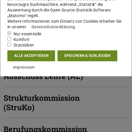
bevorzugte Suchmaschine, während „Statistik“ die
Studierende
Auswertung durch die Open-Source-Statistik-Software
„Matomo“ regelt.
Weitere Informationen zum Einsatz von Cookies erhalten Sie
in unserer
Datenschutzerklärung
.
Fachbereichsrat (FBR)
Nur essentielle
Komfort
Statistiken
Fachschaftsrat (FSR)
ALLE AKZEPTIEREN
SPEICHERN & SCHLIESSEN
Impressum
Ausschuss Lehre (AL)
Strukturkommission
(StruKo)
Berufungskommission